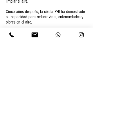
limpiar el aire.
Cinco años después, la célula PHI ha demostrado
su capacidad para reducir virus, enfermedades y
olores en el aire.
Aquellos en la industria del cuidado de ancianos
saben muy bien cuán fácilmente los virus pueden
propagarse en sus instalaciones, y no tener un
brote de notificación obligatoria en 5 años es un
nuevo punto de referencia líder en la industria.
Con un ROI de aproximadamente un año, la
instalación de Airius Air Pear con PHI fue una
inversión rentable y sólida en la salud, la
seguridad y la comodidad de las personas
mayores bajo su cuidado.
Tandara no solo se ahorró miles de dólares con la
contención de brotes y los costos de limpieza,
sino que también ahorró costos de energía ya que
las Air Pears no solo son asesinas de bacterias,
sino que también son algunos de los fanáticos de
destratificación más eficientes y efectivos en el
mercado .